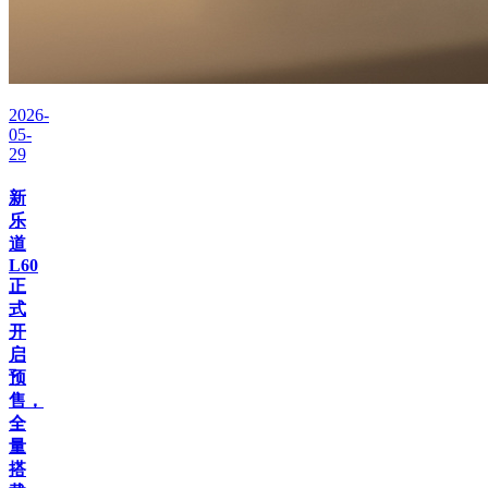
2026-
05-
29
新
乐
道
L60
正
式
开
启
预
售，
全
量
搭