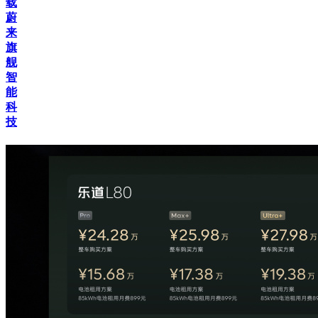
载
蔚
来
旗
舰
智
能
科
技