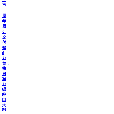
市
一
周
年
累
计
交
付
超
6
万
台，
稳
居
30
万
级
纯
电
大
型