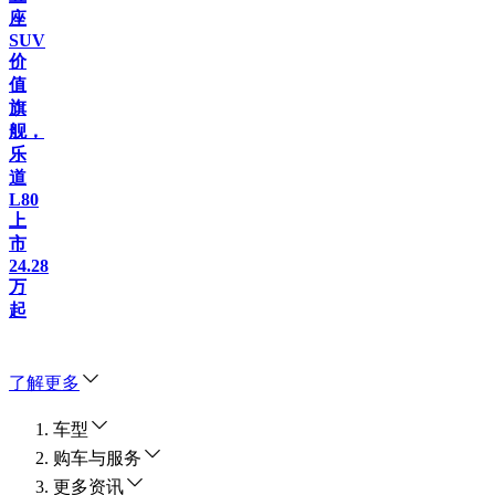
座
SUV
价
值
旗
舰，
乐
道
L80
上
市
24.28
万
起
了解更多
车型
购车与服务
更多资讯