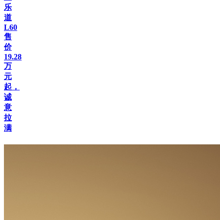
乐
道
L60
售
价
19.28
万
元
起，
诚
意
拉
满