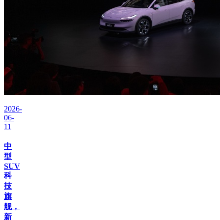
2026-
06-
11
中
型
SUV
科
技
旗
舰，
新