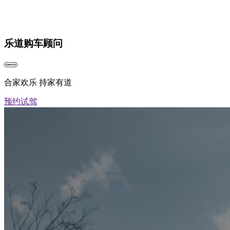
乐道购车顾问
合家欢乐 持家有道
预约试驾