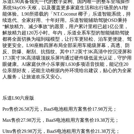
乐道L90具备领先一代的数字架构、国内唯一的整车全域操作
系统SkyOS·天枢，以及覆盖更多家庭生活和出行场景的AI智
能体验。L90所搭载的「NT.Coconut 椰子」乐道智能系统，持
续迭代、全家好用、十年好用。乐道智能辅助驾驶OSD秉持
“解放精力、减少事故”的愿景，用户累计里程已超1亿公里，
解放精力超120万小时。年内，乐道全系车型的智能辅助驾驶
都将全面切换为端到端模型，让行车更轻松、泊车更便捷、驾
驶更安全。L90座舱四屏布局全部采用车规级屏幕，高透、防
反、防爆、耐刮、抗指纹。其中17.2英寸3K高清中控沉浸屏和
17.3英寸3K高清吸顶娱乐屏均通过硬件级低蓝光认证，守护用
眼健康。AI家庭伙伴小乐掌握1,630多项语音技能，能记住20
位亲朋好友，还能主动根据内外环境给出建议，贴心的为全家
人服务，让旅途欢乐又安心。
乐道L90六座版
Pro售价26.58万元，BaaS电池租用方案售价17.98万元；
Max售价27.98万元，BaaS电池租用方案售价19.38万元；
Ultra售价29.98万元，BaaS电池租用方案售价21.38万元；