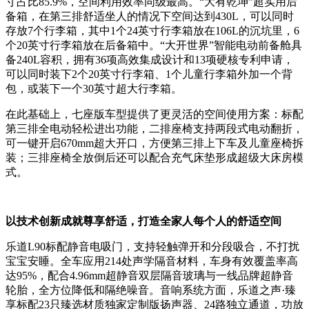
寸占比85.9%，空间利用效率同级最高。“大有乾坤”超实用后
备箱，在第三排舒适坐人的情况下空间达到430L，可以同时
存放7个行李箱，其中1个24英寸行李箱放在106L的沉坑里，6
个20英寸行李箱放在后备箱中。“大开世界”智能电动前备舱具
备240L容积，拥有36项高效集成设计和13项硬核专利申请，
可以同时装下2个20英寸行李箱、1个儿童行李箱外加一个背
包，或装下一个30英寸超大行李箱。
在此基础上，七座版车型提供了更灵活的空间使用方案：标配
第三排全电动轻松进出功能，二排座椅支持两段式电动翻折，
可一键开启670mm超大开口，方便第三排上下车及儿童座椅拆
装；三排座椅全放倒后还可以配合充气床垫形成超级大床房模
式。
以技术创新成就尊享舒适，
打造全家人每个人的舒适空间
乐道L90标配静音电吸门，支持轻触弹开和分段吸合，不打扰
宝宝安睡。全车应用214处声学隔音材料，车身有效覆盖率高
达95%，配合4.96mm超静音双层隔音玻璃与一线品牌超静音
轮胎，全方位降低和隔绝噪音。音响系统方面，乐道之声·臻
享标配23只臻选材质独家定制版扬声器、24路独立通道，功放