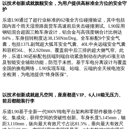
以技术创新成就旗舰安全，为用户提供高标准全方位的安全守
护
乐道L90通过了超行业标准的62项全方位碰撞验证，其中包括
国内首个雨天湿滑路面货车高速前后夹击碰撞测试。L90应用
钢铝混合超固三舱车身设计，铝合金与高强度钢合计比例达
84%，车身扭转刚度达38,150Nm/Deg。全车标配9个安全气
囊，包括137L副驾超大狐耳安全气囊、40L中央远端安全气囊
和容积56L、长2,920mm、覆盖前中后三排的超大侧气帘。此
外，乐道L90还标配包括端到端自动紧急制动在内的45项主动
及智能安全辅助功能，防范于未然。基于车电分离设计与覆盖
全国的换电网络，L90实现车端、站端、云端的全天候电池安
全检测，为电池提供“终身医保”。
以技术创新成就超凡空间，
座座都是VIP、6人10箱无压力、
前后都能装行李
乐道L90基于全新一代900V纯电平台架构和零部件极致小型
化、集成化，获得空间的突破性创新。车身长度5,145mm，轴
距3,110mm，纵向最大有效尺寸占比81.5%，垂向最大有效尺