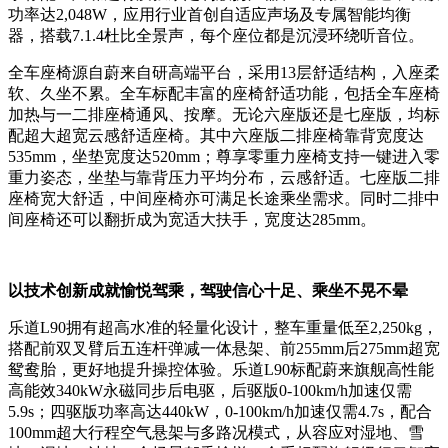
功率达2,048W，应用行业首创自适应声场及专属智能均衡
器，搭载7.1.4杜比全景声，每个座位都是沉浸环绕听音位。
全车座椅源自蔚来自研高端平台，采用13层舒适结构，入座柔
软、久坐不累。全车标配丰富的座椅舒适功能，包括全车座椅
加热与一二排座椅通风、按摩。无论六座版还是七座版，均标
配超大超宽云感舒适座椅。其中六座版二排座椅靠背宽度达
535mm，坐垫宽度达520mm；尊享零重力座椅支持一键进入零
重力姿态，坐垫与靠背压力平均分布，云感舒适。七座版二排
座椅宽大舒适，中间座椅亦可满足长途乘坐需求。同时二排中
间座椅还可以翻折成为宽适大扶手，宽度达285mm。
以技术创新成就愉悦驾乘，
驾驶信心十足、乘坐不晃不晕
乐道L90拥有超高水准的轻量化设计，整车重量低至2,250kg，
搭配前双叉臂后五连杆弹减一体悬架、前255mm后275mm超宽
鸳鸯胎，更好地提升操控体验。乐道L90标配蔚来旗舰高性能
高能效340kW永磁同步后电驱，后驱版0-100km/h加速仅需
5.9s；四驱版功率高达440kW，0-100km/h加速仅需4.7s，配合
100mm超大行程空气悬架与多路况模式，从容应对湿地、雪