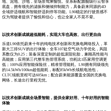
地、泥地、沙地，全场景驾乘愉悦。全系标配旗舰级行云智享
底盘，拥有领先的滤振和侧倾抑制能力，具备蔚来同源的4D
全域舒适领航和智能舒适刹停等功能。L90稳定的行驶质感不
仅为驾驶者提供了愉悦和信心，也让全家人不晃不晕。
以技术创新成就超低能耗，
实现大车也高效、出行更自由
乐道L90依托蔚来十年的纯电技术创新和充换电网络投入，革
新大三排SUV的出行体验：全车107处空气动力学优化，风阻
系数仅为0.25；装备深度定制的超低滚阻轮胎，兼顾高性能与
高能效；应用第三代整车热管理系统，功耗比1匹家用空调更
低；100%应用智能保险丝，精准管理能耗。L90拥有同级领先
的14.5kWh/100km超低能耗，标配85kWh长续航电池包，
CLTC续航里程可达605km；配合蔚来能源覆盖全国的充换电
网络，长途出行里程无忧。
以技术创新成就全场景智能，
提供全家好用、十年好用的智能
体验