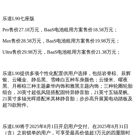
乐道L90七座版
Pro售价27.18万元，BaaS电池租用方案售价18.58万元；
Max售价28.58万元，BaaS电池租用方案售价19.98万元；
Ultra售价29.98万元，BaaS电池租用方案售价21.38万元；
乐道L90提供多项个性化配置供用户选择，包括岩脊棕、辰辉
银、云曦金、静岳黑、雪峰白五种车身颜色；云缦米、曜夜
黑、月榕棕三种主题豪华内饰和雅黑主题内饰；三种轮圈轮胎
组合，20英寸超低风阻搭配固特异静音胎，21英寸五辐星帆、
21英寸多辐光晖搭配米其林静音胎；步步高升展翼电动踏板及
超70款附件。
乐道L90将于2025年8月1日开启用户交付。在2025年8月31日
（含）之前锁单的用户，可享受最高价值超3万元的四重限时