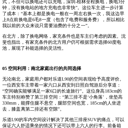
式，不但可以换电还可以充电，深圳-桂林全程换电，换电3分
钟，没有换电站的地方充电也非常快”。
这位车主进一步计算
了成本：“基本上都是换电一般在一周左右换一次，我这边早
上8点前换电是6毛8一度（包含了电费和服务费），所以相比
我以前的大众来说只需要油费的十分之一”。
在北方，除了换电网络，家充条件也是车主们考虑的因素。沈
斐也指出，有家充条件的北方用户仍可根据需求选择60度电
池，展现了补能选择的灵活性。
05 空间利用：南北家庭出行的共同选择
无论南北，家庭用户都对乐道L90的空间表现给予高度评价。
一位西安车主带着一家六口从西安到日照自驾游后分享道：
“空间确实能够满足一家6口的长途旅行”。
这位身高183cm的
车主特别称赞了第三排空间：“第三排不是‘小角落’，坐垫高
330mm，能撑住腿不悬空，腿部空间也宽，185cm的人坐进
去，膝盖离第二排还有空隙”。
乐道L90的车内空间设计解决了其他三排座SUV的痛点，可以
保证六人舒适乘坐的情况下还可以带上六人的行李。
前备箱