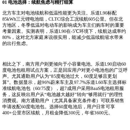
01 电池选择：续航焦虑与精打细算
北方车主对电池续航和低温性能更为关注。乐道L90标配
85kWh三元锂电池组，CLTC综合工况续航605公里。
但在北
方地区，冬季低温对电动车的影响成为车主们购车时的重要
考量因素。
实测表明，乐道L90在-5℃环境下，续航达成率约
80%，这对北方家庭来说很实用，能减少低温续航缩水带来
的出行焦虑。
相比之下，南方用户则更倾向于小容量电池。乐道L90启动60
度电池包租用试点方案，正是回应用户对更小电池包的广泛呼
声。
尤其通勤用户认为“85度电池过大，60度足够且更划
算”。
数据显示，超96%蔚来车主及97.7%乐道L60车主选择标
准续航电池包（60/75度），超7成用户采用BaaS电池租用服
务，这反映出用户从“电池越大越好”转向“够用就行”的理性
消费观。
南方通勤用户（尤其具备家充条件者）可联系销售
申请改配60度电池包。选择60度电池后，用户日常可享
400+公里市区续航，月租金降低300元，年省3600元。