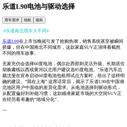
乐道L90电池与驱动选择
用车需求
续航
能耗
#乐道南北用车大不同#
乐道L90
在上市当晚就引发了抢购热潮，销售系统甚至被瞬间
挤爆，但在中国南北不同城市，这款家庭SUV正演绎着截然
不同的用车故事。
无家充仍会选择60度电池，偶尔赴西部则灵活升级。长期居住
胡焕庸线以西或黄河以北用户建议选85度电池。”乐道汽车总
裁沈斐在宣布启动60度电池包租用试点方案时，给出了这样明
确的建议。“我在上海”
这席话背后，揭示了乐道L90在中国南
北地区用户中面临的差异化需求。从电池选择到驱动形式，
从配置偏好到补能习惯，这款瞄准家庭市场的大空间SUV正
在经历着有趣的“地域分化”。
---