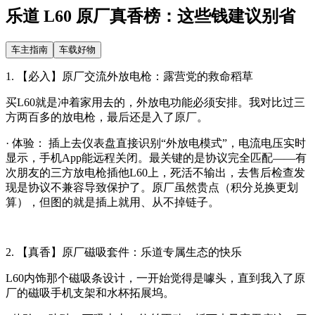
乐道 L60 原厂真香榜：这些钱建议别省
车主指南
车载好物
1. 【必入】原厂交流外放电枪：露营党的救命稻草
买L60就是冲着家用去的，外放电功能必须安排。我对比过三
方两百多的放电枪，最后还是入了原厂。
· 体验： 插上去仪表盘直接识别“外放电模式”，电流电压实时
显示，手机App能远程关闭。最关键的是协议完全匹配——有
次朋友的三方放电枪插他L60上，死活不输出，去售后检查发
现是协议不兼容导致保护了。原厂虽然贵点（积分兑换更划
算），但图的就是插上就用、从不掉链子。
2. 【真香】原厂磁吸套件：乐道专属生态的快乐
L60内饰那个磁吸条设计，一开始觉得是噱头，直到我入了原
厂的磁吸手机支架和水杯拓展坞。