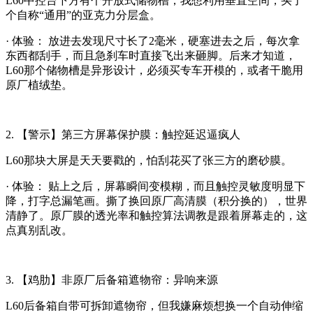
L60中控台下方有个开放式储物槽，我想利用垂直空间，买了
个自称“通用”的亚克力分层盒。
· 体验： 放进去发现尺寸长了2毫米，硬塞进去之后，每次拿
东西都刮手，而且急刹车时直接飞出来砸脚。后来才知道，
L60那个储物槽是异形设计，必须买专车开模的，或者干脆用
原厂植绒垫。
2. 【警示】第三方屏幕保护膜：触控延迟逼疯人
L60那块大屏是天天要戳的，怕刮花买了张三方的磨砂膜。
· 体验： 贴上之后，屏幕瞬间变模糊，而且触控灵敏度明显下
降，打字总漏笔画。撕了换回原厂高清膜（积分换的），世界
清静了。原厂膜的透光率和触控算法调教是跟着屏幕走的，这
点真别乱改。
3. 【鸡肋】非原厂后备箱遮物帘：异响来源
L60后备箱自带可拆卸遮物帘，但我嫌麻烦想换一个自动伸缩