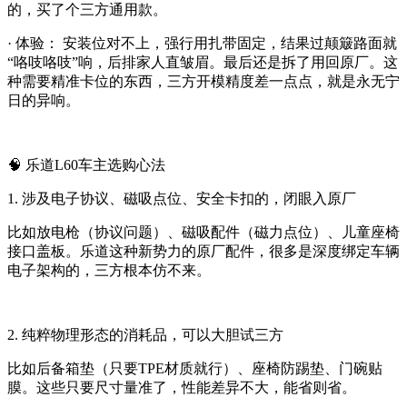
的，买了个三方通用款。
· 体验： 安装位对不上，强行用扎带固定，结果过颠簸路面就
“咯吱咯吱”响，后排家人直皱眉。最后还是拆了用回原厂。这
种需要精准卡位的东西，三方开模精度差一点点，就是永无宁
日的异响。
🧠 乐道L60车主选购心法
1. 涉及电子协议、磁吸点位、安全卡扣的，闭眼入原厂
比如放电枪（协议问题）、磁吸配件（磁力点位）、儿童座椅
接口盖板。乐道这种新势力的原厂配件，很多是深度绑定车辆
电子架构的，三方根本仿不来。
2. 纯粹物理形态的消耗品，可以大胆试三方
比如后备箱垫（只要TPE材质就行）、座椅防踢垫、门碗贴
膜。这些只要尺寸量准了，性能差异不大，能省则省。