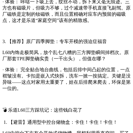
· 体验： 咔哒一下吸上去，纹丝不动，拆下来又毫无痕迹。三
方也有磁吸片，但吸力不够，过个减速带手机直接飞副驾。原
厂磁铁是定制的钕磁铁，而且位置精确对应车内预留的磁吸
点，这才是乐道“家庭空间”该有的精致感。
3. 【推荐】原厂四季脚垫：专车开模的强迫症福音
L60内饰走极简风，放个乱七八糟的三方脚垫瞬间掉档次。原
厂那套TPE脚垫确实贵（一千出头），但值在哪？
· 体验： 完全贴合地台曲线，包括后排中间凸起的位置，一点
褶皱没有。卡扣是嵌入式快拆，洗车一掀一按搞定。关键是没
异味——这点对家用太重要了，娃在后排爬来爬去，环保是第
一位的。
💣 乐道L60三方踩坑记：这些钱白花了
1. 【避雷】通用型中控台储物盒：卡住！卡住！卡住！