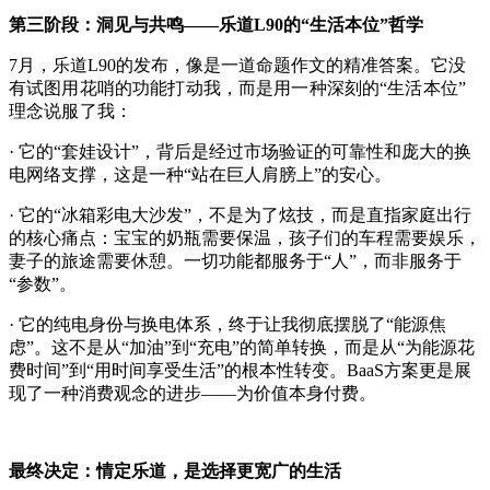
第三阶段：洞见与共鸣——乐道L90的“生活本位”哲学
7月，乐道L90的发布，像是一道命题作文的精准答案。
它没
有试图用花哨的功能打动我，而是用一种深刻的“生活本位”
理念说服了我：
· 它的“套娃设计”，背后是经过市场验证的可靠性和庞大的换
电网络支撑，这是一种“站在巨人肩膀上”的安心。
· 它的“冰箱彩电大沙发”，不是为了炫技，而是直指家庭出行
的核心痛点：宝宝的奶瓶需要保温，孩子们的车程需要娱乐，
妻子的旅途需要休憩。一切功能都服务于“人”，而非服务于
“参数”。
· 它的纯电身份与换电体系，终于让我彻底摆脱了“能源焦
虑”。这不是从“加油”到“充电”的简单转换，而是从“为能源花
费时间”到“用时间享受生活”的根本性转变。BaaS方案更是展
现了一种消费观念的进步——为价值本身付费。
最终决定：情定乐道，是选择更宽广的生活