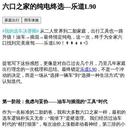
六口之家的纯电终选—乐道L90
家庭出行
用车体验
#我的选车决赛圈#
从二人世界到二胎家庭，出行工具也一路
升级！油车→插混→最终情定纯电，这一次，终于为全家六
口找到完美座驾——乐道L90！👨‍👩‍👧‍👦💨
提笔写下这份感想，更像是对自己过去几个月，乃至几年家庭
出行理念的一次梳理和总结。最终锁定
乐道L90
，不是一个冲
动的决定，而是一场从“选择一辆车”到“选择一种生活方式”的
认知迭代。
第一阶段：焦虑与妥协——油车与插混的“工具”时代
作为一名标准的二胎奶爸，我和大多数六口之家一样，最初的
选车逻辑朴实又无奈：“能坐下”是硬道理。 我们经历过油车
时代的“精打细算”，每次油价上涨都牵动着神经，第三排的小